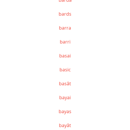
bards
barra
barri
basai
basic
basât
bayai
bayas
bayât