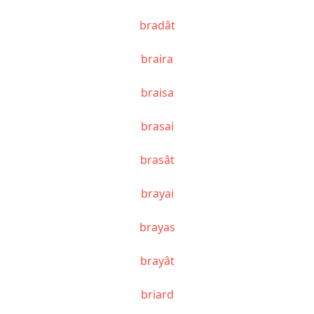
bradât
braira
braisa
brasai
brasât
brayai
brayas
brayât
briard