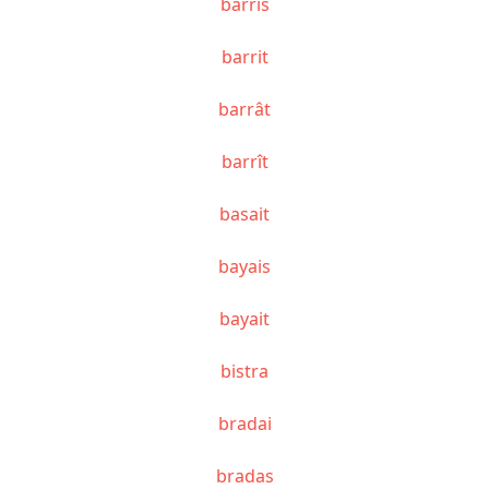
barris
barrit
barrât
barrît
basait
bayais
bayait
bistra
bradai
bradas