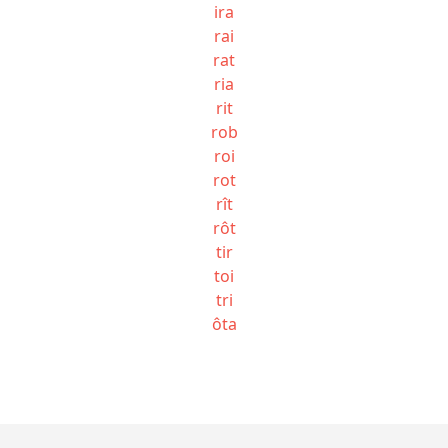
ira
rai
rat
ria
rit
rob
roi
rot
rît
rôt
tir
toi
tri
ôta