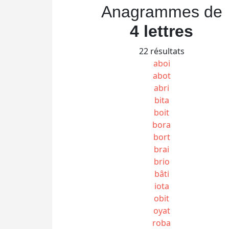
Anagrammes de
4 lettres
22 résultats
aboi
abot
abri
bita
boit
bora
bort
brai
brio
bâti
iota
obit
oyat
roba