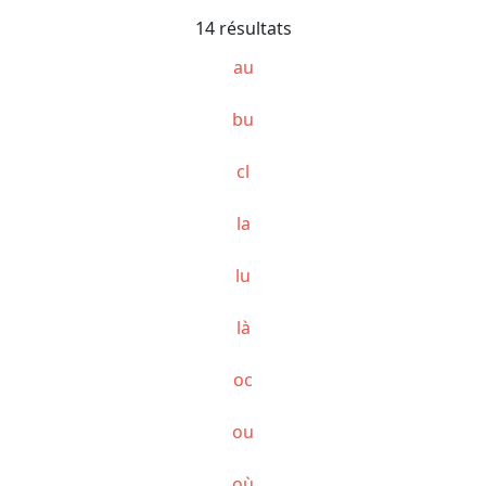
14 résultats
au
bu
cl
la
lu
là
oc
ou
où