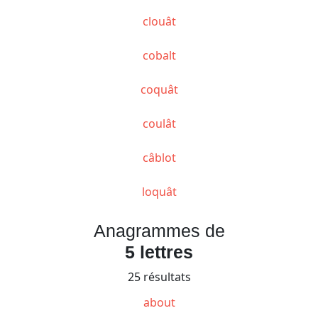
clouât
cobalt
coquât
coulât
câblot
loquât
Anagrammes de
5 lettres
25 résultats
about