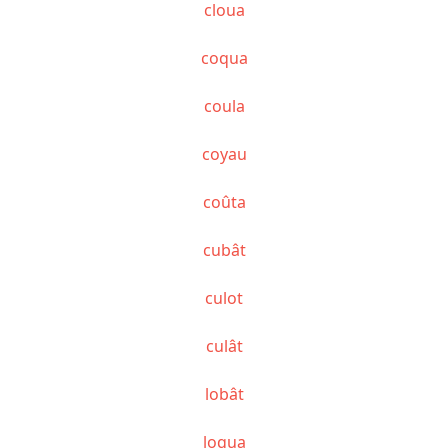
cloua
coqua
coula
coyau
coûta
cubât
culot
culât
lobât
loqua