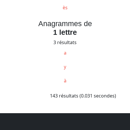
ès
Anagrammes de
1 lettre
3 résultats
a
y
à
143 résultats (0.031 secondes)