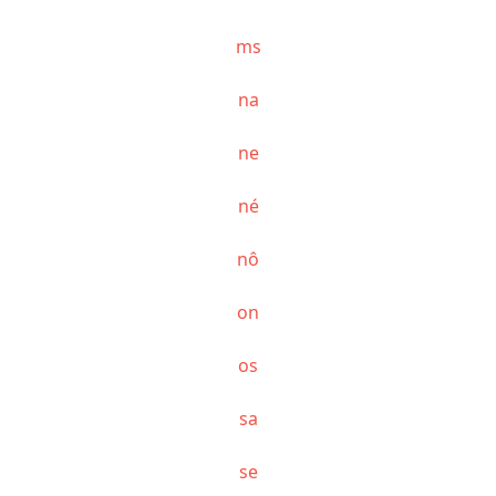
ms
na
ne
né
nô
on
os
sa
se