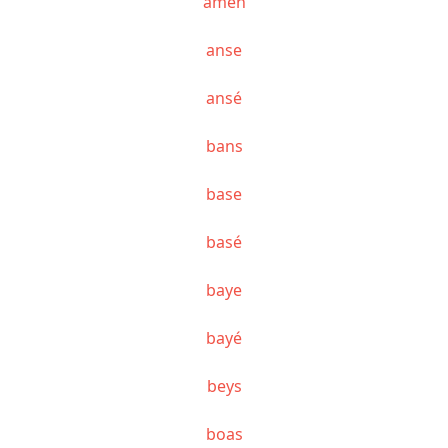
amen
anse
ansé
bans
base
basé
baye
bayé
beys
boas