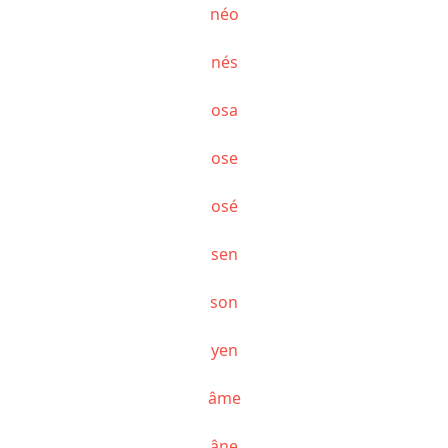
néo
nés
osa
ose
osé
sen
son
yen
âme
âne