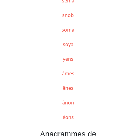
sema
snob
soma
soya
yens
âmes
ânes
ânon
éons
Anagrammes de