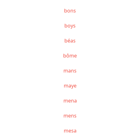
bons
boys
béas
bôme
mans
maye
mena
mens
mesa