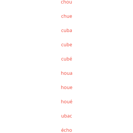
chou
chue
cuba
cube
cubé
houa
houe
houé
ubac
écho