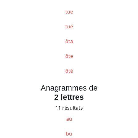
tue
tué
ôta
ôte
ôté
Anagrammes de
2 lettres
11 résultats
au
bu