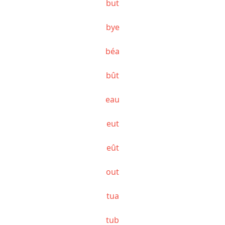
but
bye
béa
bût
eau
eut
eût
out
tua
tub