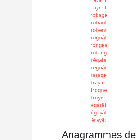
rayent
robage
robant
robent
rognât
rongea
rotang
régata
régnât
tarage
trayon
trogne
troyen
égarât
égayât
érayât
Anagrammes de