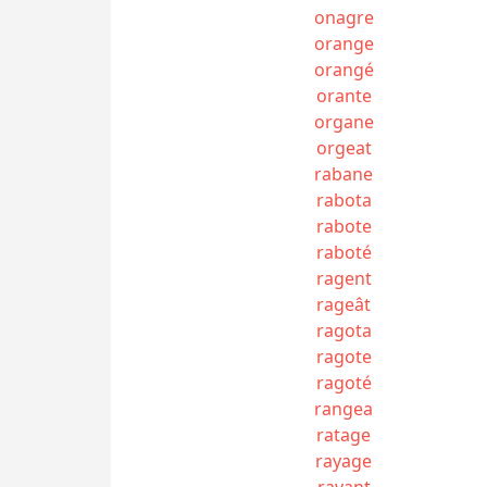
onagre
orange
orangé
orante
organe
orgeat
rabane
rabota
rabote
raboté
ragent
rageât
ragota
ragote
ragoté
rangea
ratage
rayage
rayant