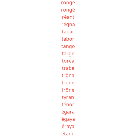
ronge
rongé
réant
régna
tabar
tabor
tango
targe
toréa
trabe
trôna
trône
trôné
tyran
ténor
égara
égaya
éraya
étang