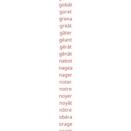
gobât
goret
grena
gréât
gâter
géant
gérât
gênât
nabot
nagea
nager
noter
notre
noyer
noyât
nôtre
obéra
orage
orant