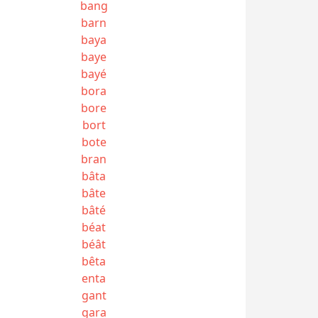
bang
barn
baya
baye
bayé
bora
bore
bort
bote
bran
bâta
bâte
bâté
béat
béât
bêta
enta
gant
gara