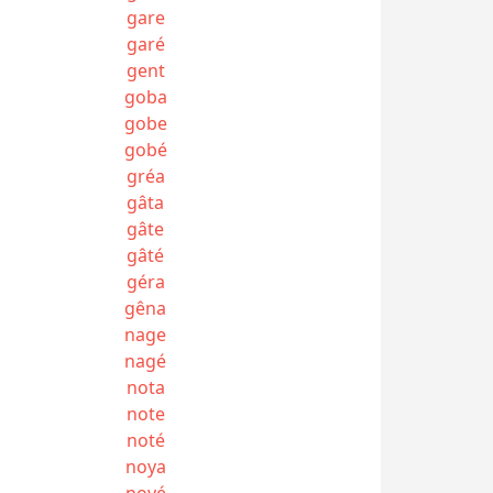
gare
garé
gent
goba
gobe
gobé
gréa
gâta
gâte
gâté
géra
gêna
nage
nagé
nota
note
noté
noya
noyé