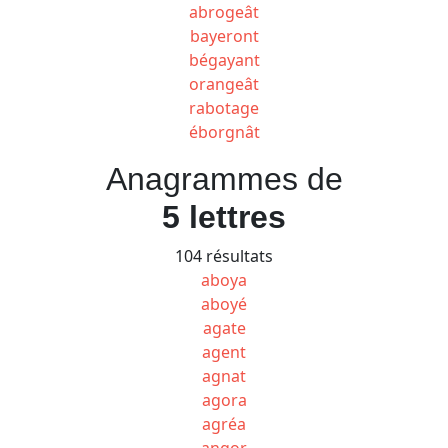
abrogeât
bayeront
bégayant
orangeât
rabotage
éborgnât
Anagrammes de
5 lettres
104 résultats
aboya
aboyé
agate
agent
agnat
agora
agréa
angor