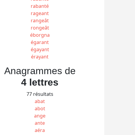
rabanté
rageant
rangeât
rongeât
éborgna
égarant
égayant
érayant
Anagrammes de
4 lettres
77 résultats
abat
abot
ange
ante
aéra