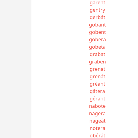
garent
gentry
gerbât
gobant
gobent
gobera
gobeta
grabat
graben
grenat
grenât
gréant
gâtera
gérant
nabote
nagera
nageât
notera
obérât