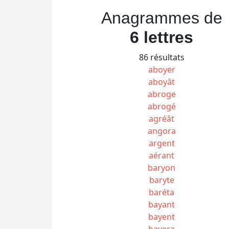
Anagrammes de
6 lettres
86 résultats
aboyer
aboyât
abroge
abrogé
agréât
angora
argent
aérant
baryon
baryte
baréta
bayant
bayent
bayera