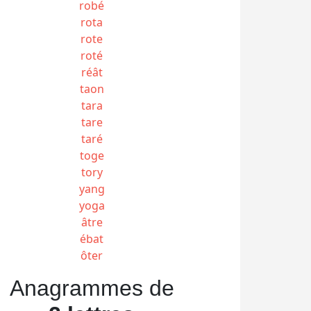
robé
rota
rote
roté
réât
taon
tara
tare
taré
toge
tory
yang
yoga
âtre
ébat
ôter
Anagrammes de