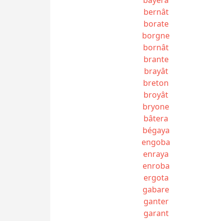
bernât
borate
borgne
bornât
brante
brayât
breton
broyât
bryone
bâtera
bégaya
engoba
enraya
enroba
ergota
gabare
ganter
garant