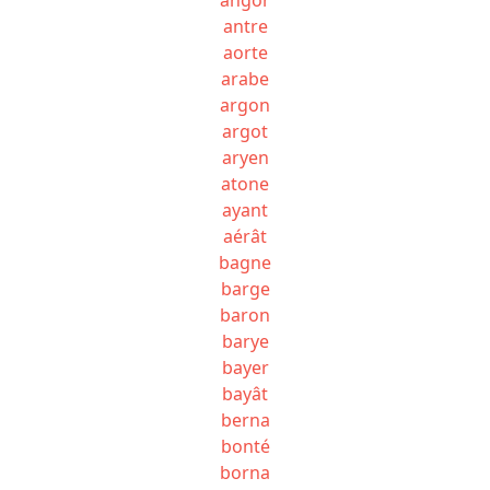
antre
aorte
arabe
argon
argot
aryen
atone
ayant
aérât
bagne
barge
baron
barye
bayer
bayât
berna
bonté
borna