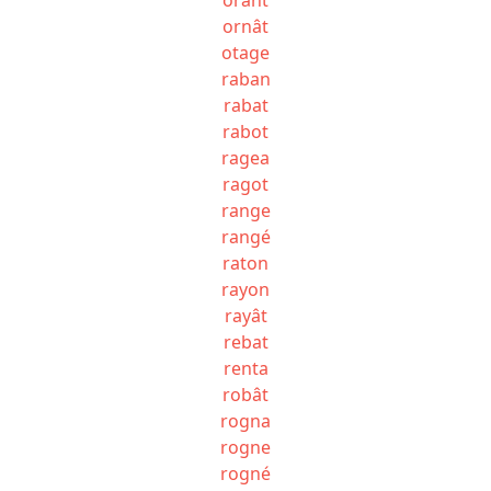
ornât
otage
raban
rabat
rabot
ragea
ragot
range
rangé
raton
rayon
rayât
rebat
renta
robât
rogna
rogne
rogné