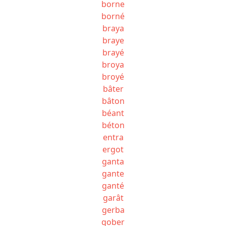
borne
borné
braya
braye
brayé
broya
broyé
bâter
bâton
béant
béton
entra
ergot
ganta
gante
ganté
garât
gerba
gober