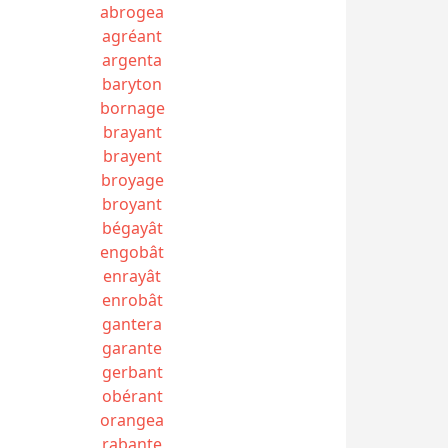
abrogea
agréant
argenta
baryton
bornage
brayant
brayent
broyage
broyant
bégayât
engobât
enrayât
enrobât
gantera
garante
gerbant
obérant
orangea
rabante