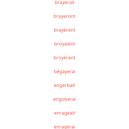
brayerait
brayeront
brayèrent
broyaient
broyèrent
bégayerai
engerbait
engoberai
enrageait
enragerai