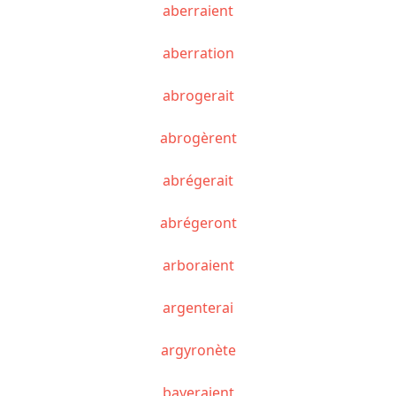
aberraient
aberration
abrogerait
abrogèrent
abrégerait
abrégeront
arboraient
argenterai
argyronète
bayeraient