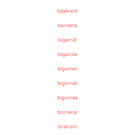
bayèrent
bernerai
bigarrât
bigarrée
bigorner
bigornât
bigornée
bornerai
brairont