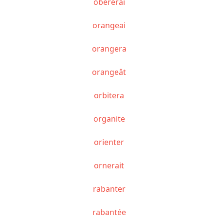
obérerai
orangeai
orangera
orangeât
orbitera
organite
orienter
ornerait
rabanter
rabantée