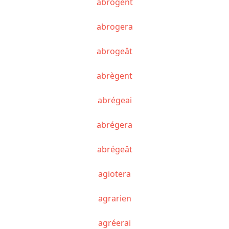
abrogent
abrogera
abrogeât
abrègent
abrégeai
abrégera
abrégeât
agiotera
agrarien
agréerai