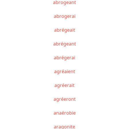
abrogeant
abrogerai
abrégeait
abrégeant
abrégerai
agréaient
agréerait
agréeront
anaérobie
aragonite