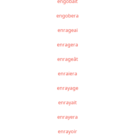
engobait
engobera
enrageai
enragera
enrageât
enraiera
enrayage
enrayait
enrayera
enrayoir