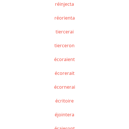
réinjecta
réorienta
tiercerai
tierceron
écoraient
écorerait
écornerai
écritoire
éjointera
éraieront