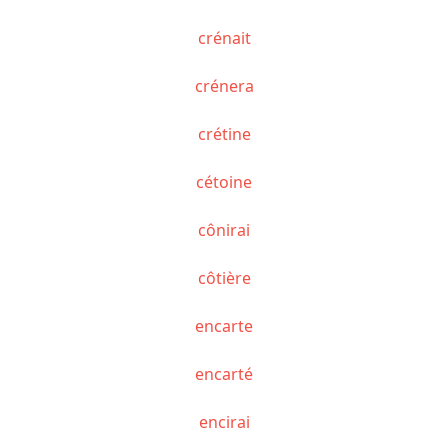
crénait
crénera
crétine
cétoine
cônirai
côtière
encarte
encarté
encirai