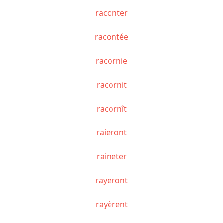
raconter
racontée
racornie
racornit
racornît
raieront
raineter
rayeront
rayèrent