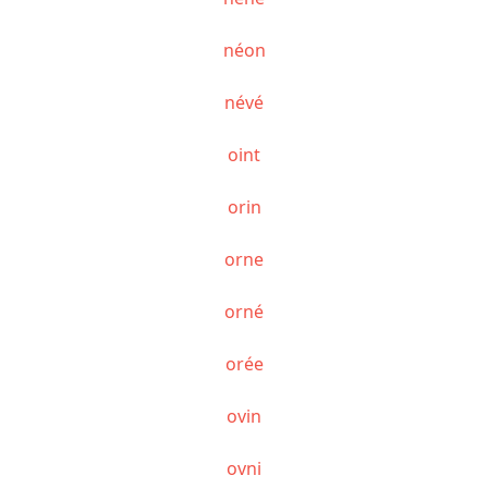
néon
névé
oint
orin
orne
orné
orée
ovin
ovni