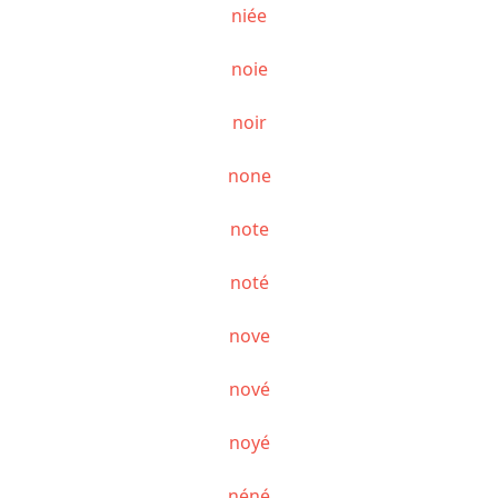
niée
noie
noir
none
note
noté
nove
nové
noyé
néné