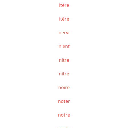
itère
itéré
nervi
nient
nitre
nitré
noire
noter
notre