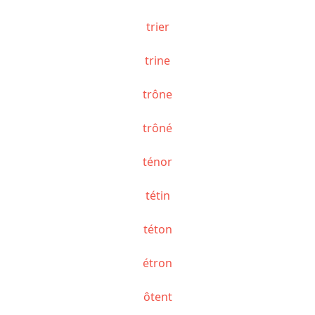
trier
trine
trône
trôné
ténor
tétin
téton
étron
ôtent