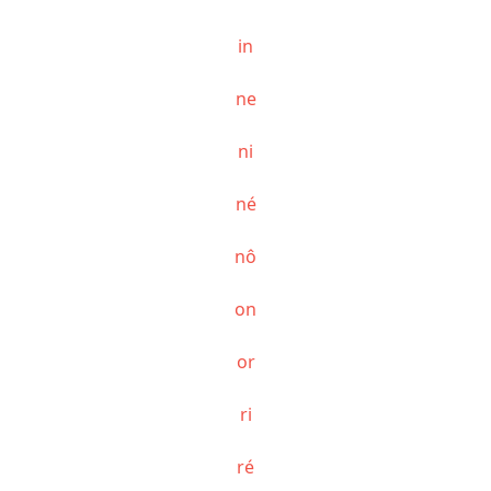
in
ne
ni
né
nô
on
or
ri
ré