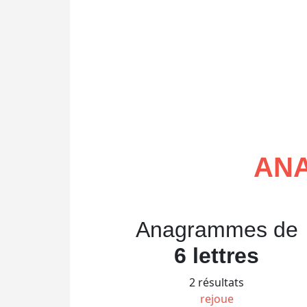
AN
Anagrammes de
6 lettres
2 résultats
rejoue