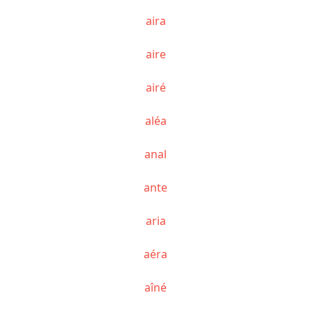
aira
aire
airé
aléa
anal
ante
aria
aéra
aîné