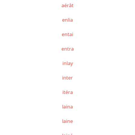
aérât
enlia
entai
entra
inlay
inter
itéra
laina
laine