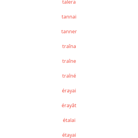
talera
tannai
tanner
traîna
traîne
traîné
érayai
érayât
étalai
étayai