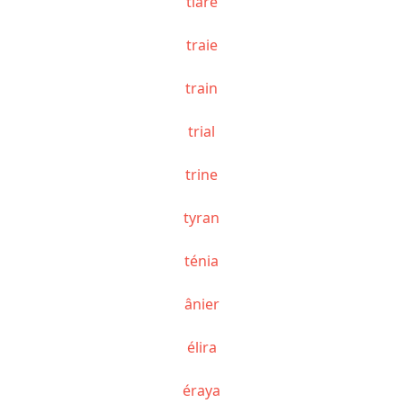
tiare
traie
train
trial
trine
tyran
ténia
ânier
élira
éraya