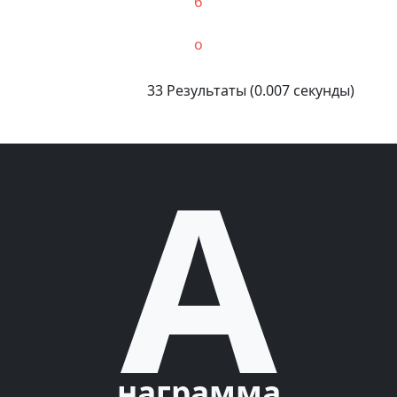
б
о
33 Результаты (0.007 секунды)
A
награмма