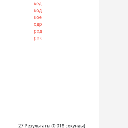
кед
код
кое
одр
род
рок
27 Результаты (0.018 секунды)