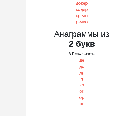
докер
кодер
кредо
редко
Анаграммы из
2 букв
8 Результаты
де
до
др
ер
ко
ок
ор
ре