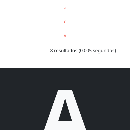
a
c
y
8 resultados (0.005 segundos)
A