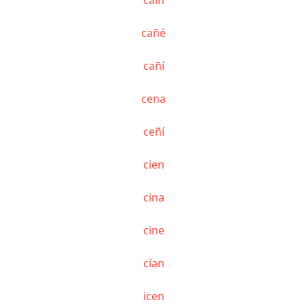
cañé
cañí
cena
ceñí
cien
cina
cine
cían
icen