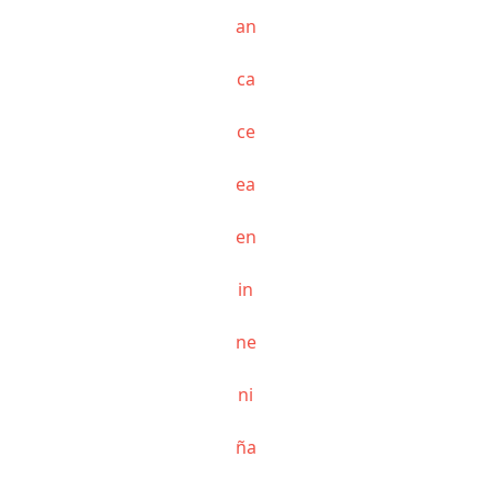
an
ca
ce
ea
en
in
ne
ni
ña