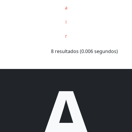
a
i
r
8 resultados (0.006 segundos)
A