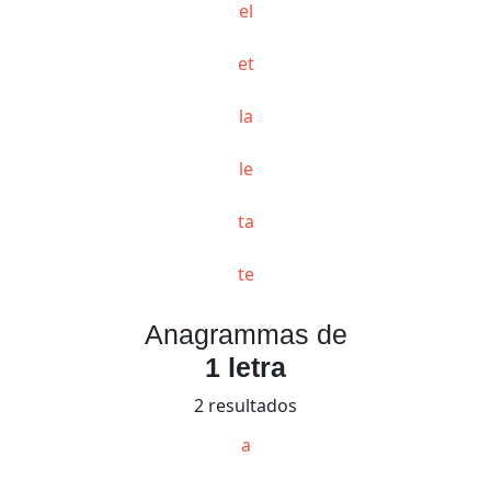
el
et
la
le
ta
te
Anagrammas de
1 letra
2 resultados
a