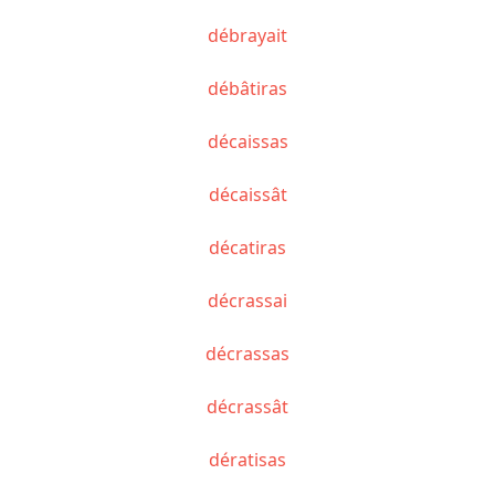
débrayait
débâtiras
décaissas
décaissât
décatiras
décrassai
décrassas
décrassât
dératisas