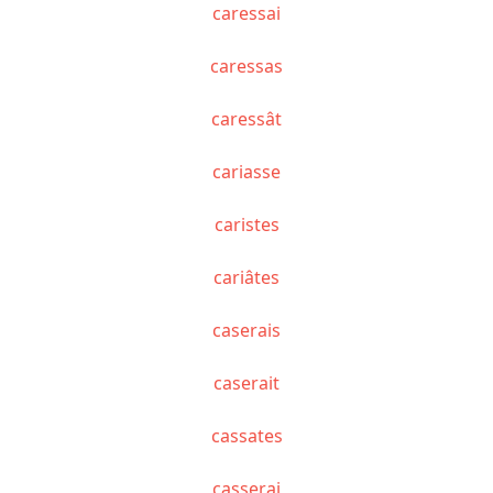
caressai
caressas
caressât
cariasse
caristes
cariâtes
caserais
caserait
cassates
casserai