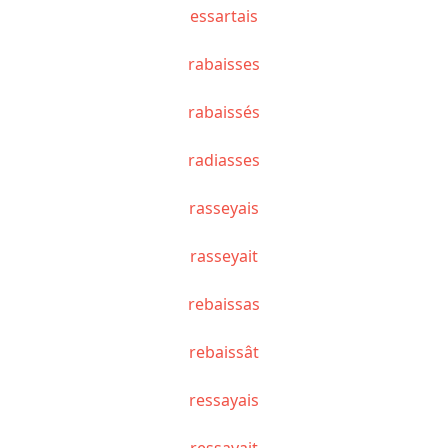
essartais
rabaisses
rabaissés
radiasses
rasseyais
rasseyait
rebaissas
rebaissât
ressayais
ressayait