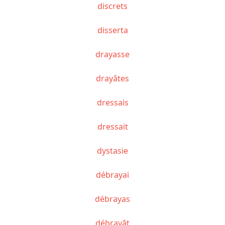
discrets
disserta
drayasse
drayâtes
dressais
dressait
dystasie
débrayai
débrayas
débrayât