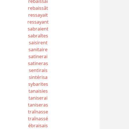
rebaissai
rebaissât
ressayait
ressayant
sabraient
sabraîtes
saisirent
sanitaire
satinerai
satineras
sentirais
sintérisa
sybarites
tanaisies
taniserai
taniseras
traînasse
traînassé
ébraisais