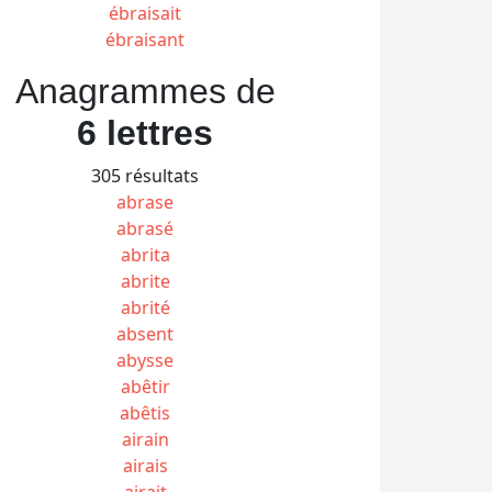
ébraisait
ébraisant
Anagrammes de
6 lettres
305 résultats
abrase
abrasé
abrita
abrite
abrité
absent
abysse
abêtir
abêtis
airain
airais
airait