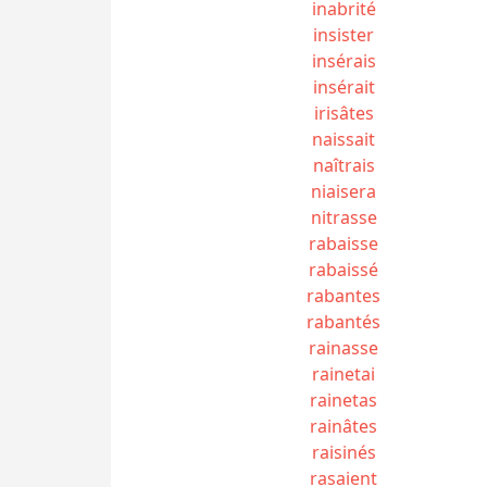
inabrité
insister
insérais
insérait
irisâtes
naissait
naîtrais
niaisera
nitrasse
rabaisse
rabaissé
rabantes
rabantés
rainasse
rainetai
rainetas
rainâtes
raisinés
rasaient