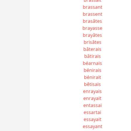
brassant
brassent
brasâtes
brayasse
brayâtes
brisâtes
bâterais
bâtirais
béarnais
bénirais
bénirait
bêtisais
enrayais
enrayait
entassai
essartai
essayait
essayant