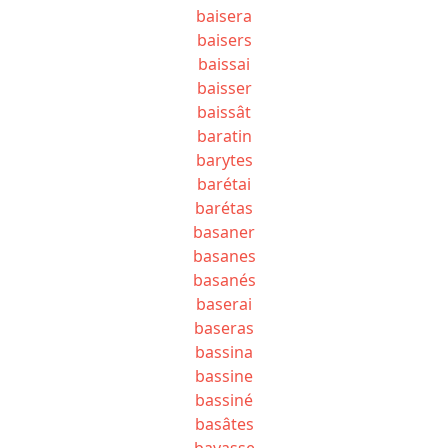
baisera
baisers
baissai
baisser
baissât
baratin
barytes
barétai
barétas
basaner
basanes
basanés
baserai
baseras
bassina
bassine
bassiné
basâtes
bayasse