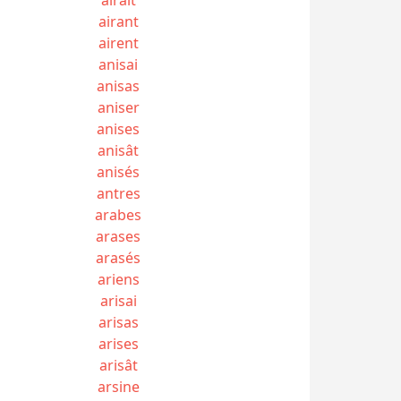
airant
airent
anisai
anisas
aniser
anises
anisât
anisés
antres
arabes
arases
arasés
ariens
arisai
arisas
arises
arisât
arsine