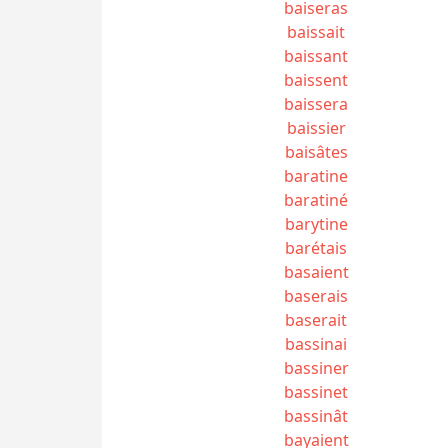
baiseras
baissait
baissant
baissent
baissera
baissier
baisâtes
baratine
baratiné
barytine
barétais
basaient
baserais
baserait
bassinai
bassiner
bassinet
bassinât
bayaient