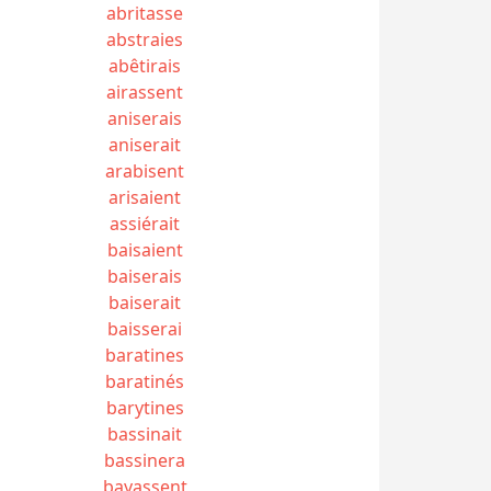
abritasse
abstraies
abêtirais
airassent
aniserais
aniserait
arabisent
arisaient
assiérait
baisaient
baiserais
baiserait
baisserai
baratines
baratinés
barytines
bassinait
bassinera
bayassent