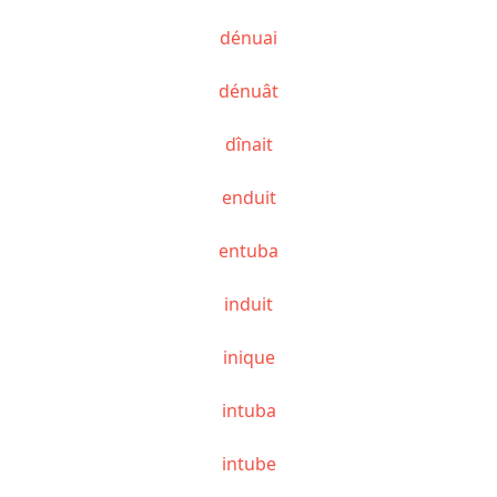
dénuai
dénuât
dînait
enduit
entuba
induit
inique
intuba
intube