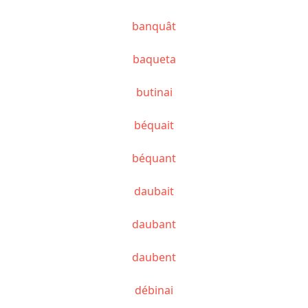
banquât
baqueta
butinai
béquait
béquant
daubait
daubant
daubent
débinai