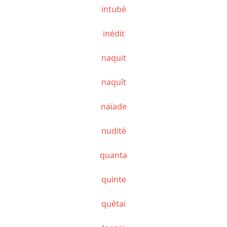
intubé
inédit
naquit
naquît
naïade
nudité
quanta
quinte
quêtai