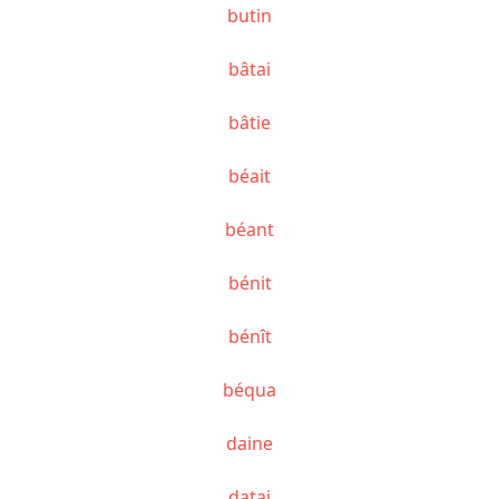
butin
bâtai
bâtie
béait
béant
bénit
bénît
béqua
daine
datai