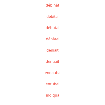
débinât
débitai
débutai
débâtai
déniait
dénuait
endauba
entubai
indiqua