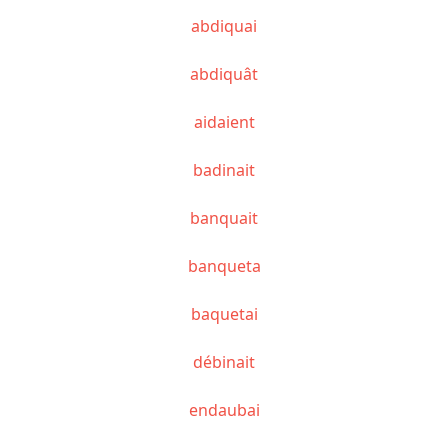
abdiquai
abdiquât
aidaient
badinait
banquait
banqueta
baquetai
débinait
endaubai