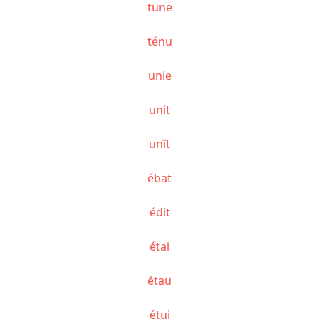
tune
ténu
unie
unit
unît
ébat
édit
étai
étau
étui