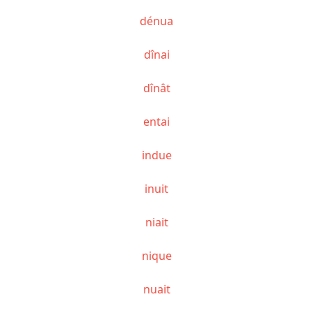
dénua
dînai
dînât
entai
indue
inuit
niait
nique
nuait