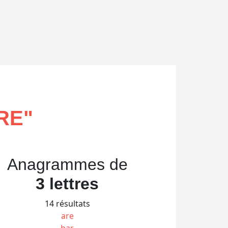
RE
"
Anagrammes de
3 lettres
14 résultats
are
bar