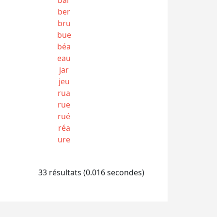
ber
bru
bue
béa
eau
jar
jeu
rua
rue
rué
réa
ure
33 résultats (0.016 secondes)