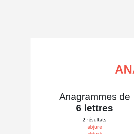
AN
Anagrammes de
6 lettres
2 résultats
abjure
abjuré