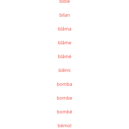
bible
bilan
blâma
blâme
blâmé
blêmi
bomba
bombe
bombé
bémol