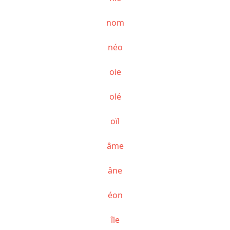
nom
néo
oie
olé
oïl
âme
âne
éon
île