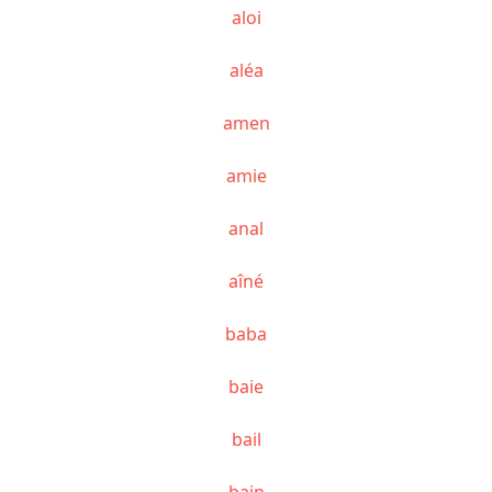
aloi
aléa
amen
amie
anal
aîné
baba
baie
bail
bain