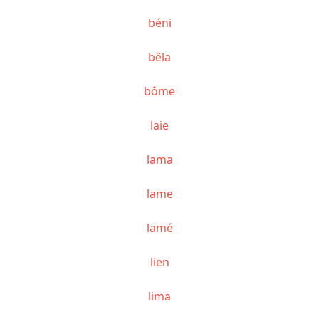
béni
bêla
bôme
laie
lama
lame
lamé
lien
lima