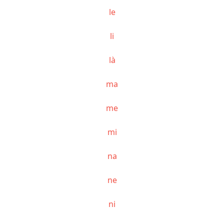
le
li
là
ma
me
mi
na
ne
ni