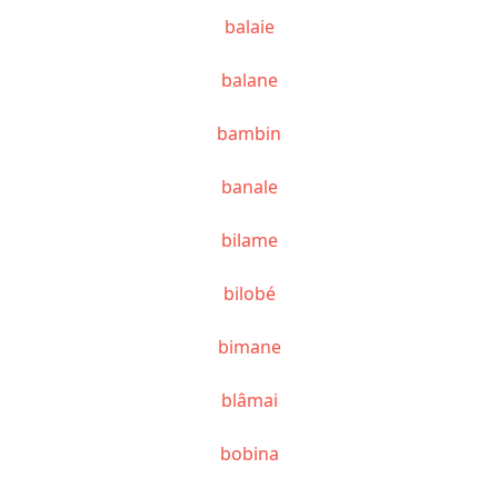
balaie
balane
bambin
banale
bilame
bilobé
bimane
blâmai
bobina