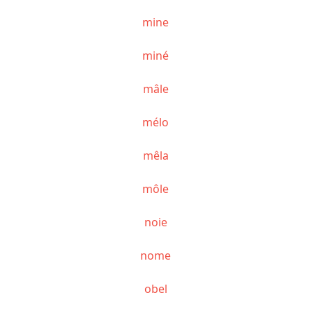
mine
miné
mâle
mélo
mêla
môle
noie
nome
obel