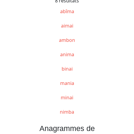
8 résultats
abîma
aimai
ambon
anima
binai
mania
minai
nimba
Anagrammes de