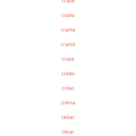
crabe
crado
crame
cramé
crase
credo
créas
créma
cédas
césar