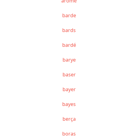
arôme
barde
bards
bardé
barye
baser
bayer
bayes
berça
boras