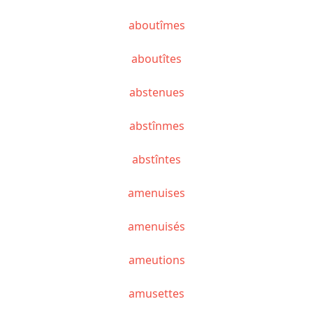
aboutîmes
aboutîtes
abstenues
abstînmes
abstîntes
amenuises
amenuisés
ameutions
amusettes