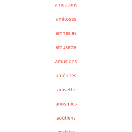
ameutons
amitoses
amnésies
amusette
amusions
aménités
anisette
anosmies
aoûtiens
assiette