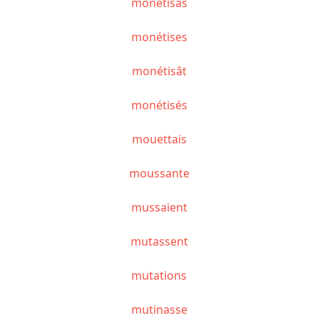
monétisas
monétises
monétisât
monétisés
mouettais
moussante
mussaient
mutassent
mutations
mutinasse