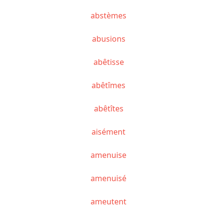
abstèmes
abusions
abêtisse
abêtîmes
abêtîtes
aisément
amenuise
amenuisé
ameutent