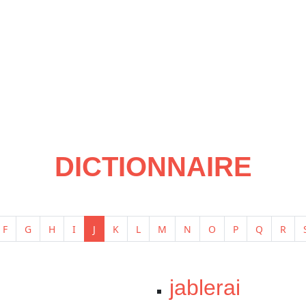
DICTIONNAIRE
F
G
H
I
J
K
L
M
N
O
P
Q
R
jablerai