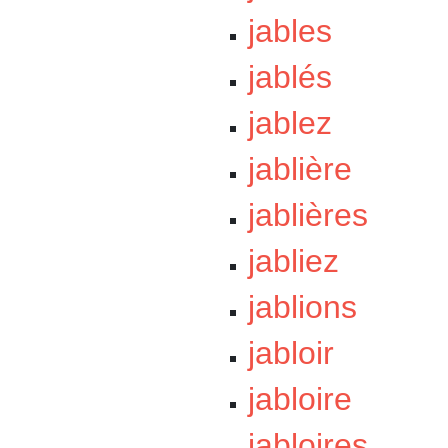
jables
jablés
jablez
jablière
jablières
jabliez
jablions
jabloir
jabloire
jabloires