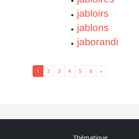
jabloirs
jablons
jaborandi
1
2
3
4
5
6
»
Thématique