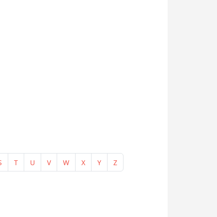
S
T
U
V
W
X
Y
Z