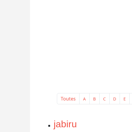
Toutes
A
B
C
D
E
jabiru