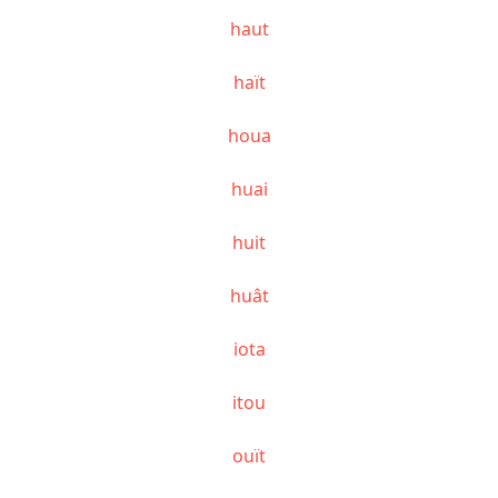
haut
haït
houa
huai
huit
huât
iota
itou
ouït