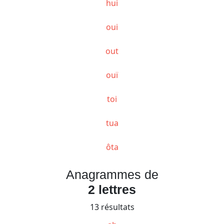
hui
oui
out
ouï
toi
tua
ôta
Anagrammes de
2 lettres
13 résultats