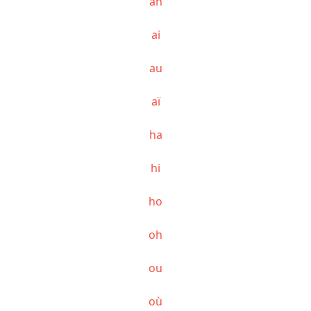
ah
ai
au
aï
ha
hi
ho
oh
ou
où