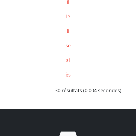
il
le
li
se
si
ès
30 résultats (0.004 secondes)