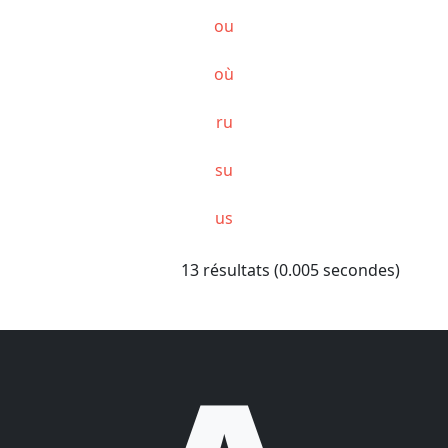
ou
où
ru
su
us
13 résultats (0.005 secondes)