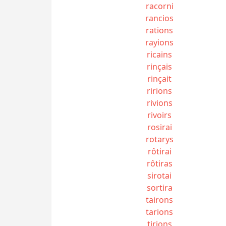
racorni
rancios
rations
rayions
ricains
rinçais
rinçait
ririons
rivions
rivoirs
rosirai
rotarys
rôtirai
rôtiras
sirotai
sortira
tairons
tarions
tirions