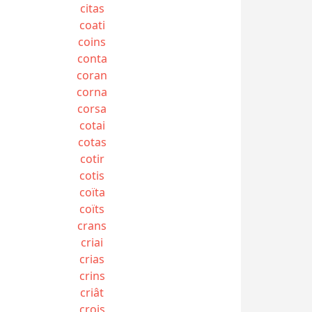
citas
coati
coins
conta
coran
corna
corsa
cotai
cotas
cotir
cotis
coïta
coïts
crans
criai
crias
crins
criât
crois