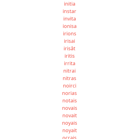
initia
instar
invita
ionisa
irions
irisai
irisât
iritis
irrita
nitrai
nitras
noirci
norias
notais
novais
novait
noyais
noyait
ocrais