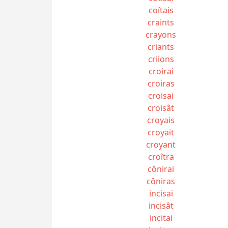
coïtais
craints
crayons
criants
criions
croirai
croiras
croisai
croisât
croyais
croyait
croyant
croîtra
cônirai
côniras
incisai
incisât
incitai