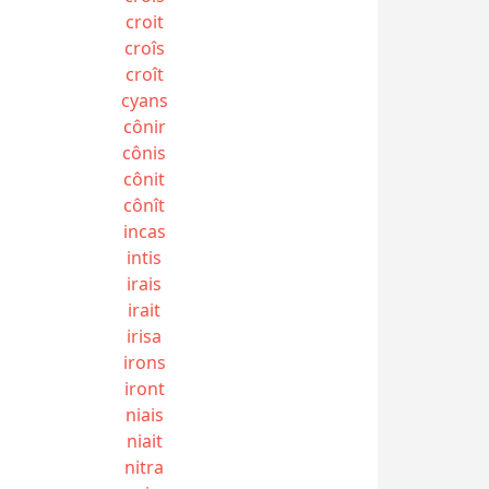
croit
croîs
croît
cyans
cônir
cônis
cônit
cônît
incas
intis
irais
irait
irisa
irons
iront
niais
niait
nitra