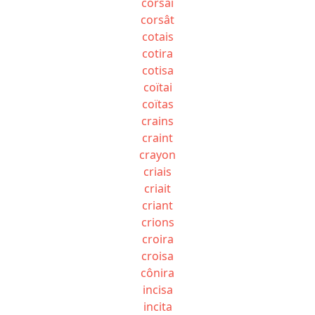
corsai
corsât
cotais
cotira
cotisa
coïtai
coïtas
crains
craint
crayon
criais
criait
criant
crions
croira
croisa
cônira
incisa
incita