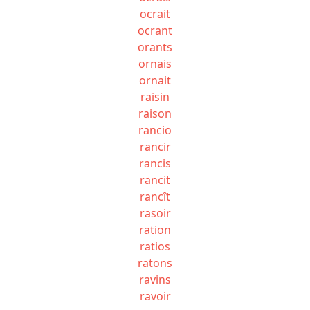
ocrait
ocrant
orants
ornais
ornait
raisin
raison
rancio
rancir
rancis
rancit
rancît
rasoir
ration
ratios
ratons
ravins
ravoir