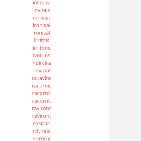
inscrira
invitais
ionisait
ironisai
ironisât
irritais
irritons
ivoirins
noircira
noviciat
octavins
racornis
racornit
racornît
ravirons
raviront
rosirait
rôtirais
sortirai