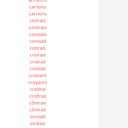
cariions
carrions
cintrais
contrais
conviais
conviait
cotirais
croirais
croirait
croisait
croisant
croyants
croîtrai
croîtras
cônirais
cônirait
incisait
incitais