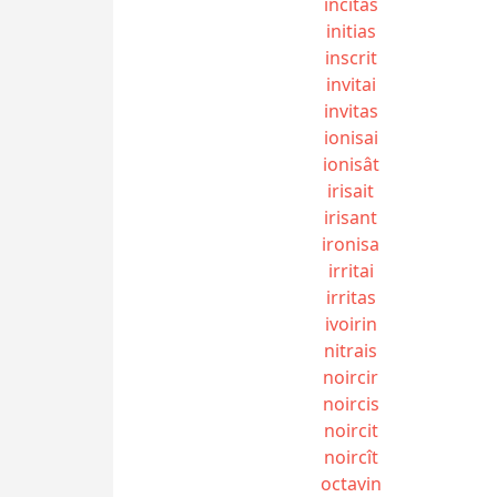
incitas
initias
inscrit
invitai
invitas
ionisai
ionisât
irisait
irisant
ironisa
irritai
irritas
ivoirin
nitrais
noircir
noircis
noircit
noircît
octavin