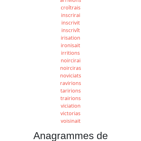
croîtrais
inscrirai
inscrivit
inscrivît
irisation
ironisait
irritions
noircirai
noirciras
noviciats
ravirions
taririons
trairions
viciation
victorias
voisinait
Anagrammes de