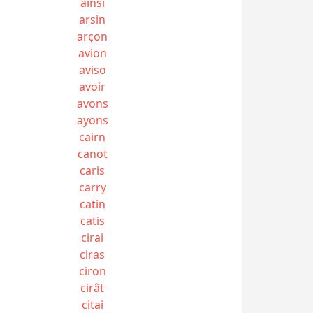
ainsi
arsin
arçon
avion
aviso
avoir
avons
ayons
cairn
canot
caris
carry
catin
catis
cirai
ciras
ciron
cirât
citai