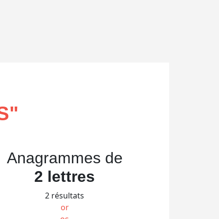
S
"
Anagrammes de
2 lettres
2 résultats
or
os