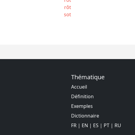
rôt
sot
Thématique
Accueil
Définition
Exemples
Dictionnaire
FR
|
EN
|
ES
|
PT
|
RU