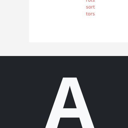
sort
tors
A