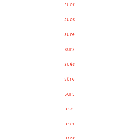
suer
sues
sure
surs
sués
sûre
sûrs
ures
user
uses