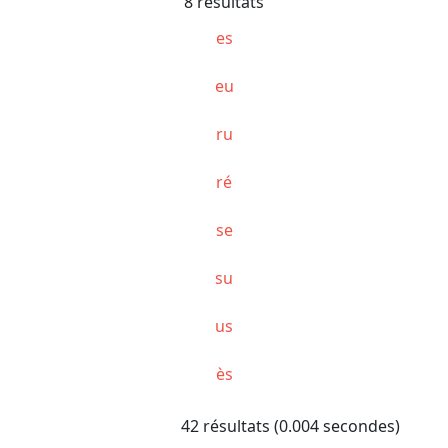
8 résultats
es
eu
ru
ré
se
su
us
ès
42 résultats (0.004 secondes)