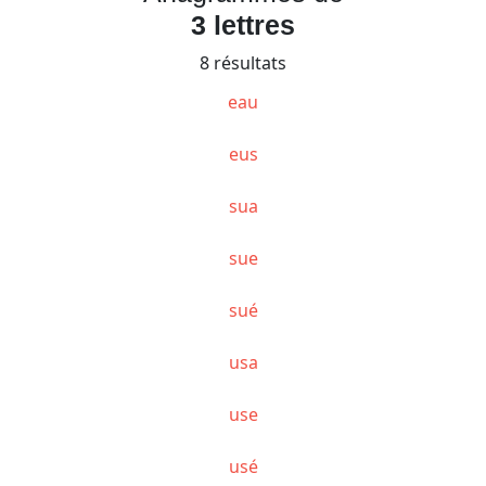
3 lettres
8 résultats
eau
eus
sua
sue
sué
usa
use
usé