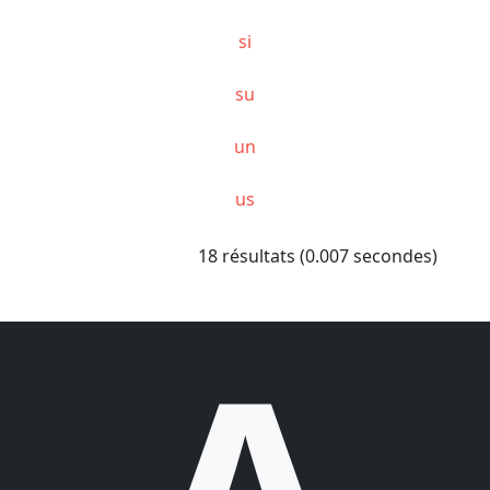
si
su
un
us
18 résultats (0.007 secondes)