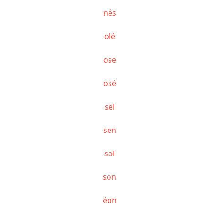
nés
olé
ose
osé
sel
sen
sol
son
éon