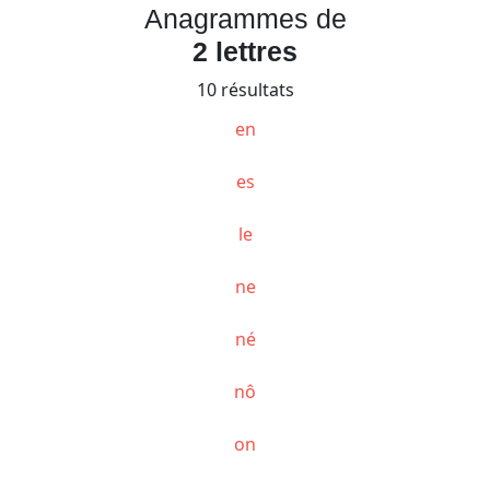
Anagrammes de
2 lettres
10 résultats
en
es
le
ne
né
nô
on