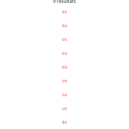
9 résultats
es
eu
os
ou
où
se
su
us
ès