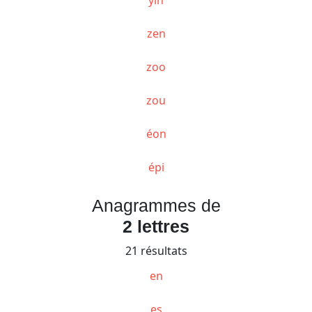
zen
zoo
zou
éon
épi
Anagrammes de
2 lettres
21 résultats
en
es