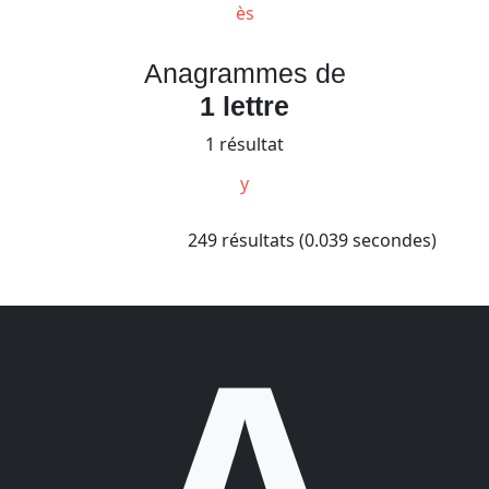
ès
Anagrammes de
1 lettre
1 résultat
y
249 résultats (0.039 secondes)
A