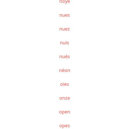
noyé
nues
nuez
nuis
nués
néon
oies
onze
open
opes