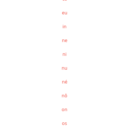
eu
in
ne
ni
nu
né
nô
on
os