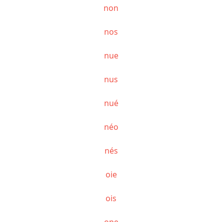
non
nos
nue
nus
nué
néo
nés
oie
ois
ope