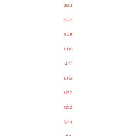
sou
sue
sué
une
uni
uns
use
usé
yen
yin