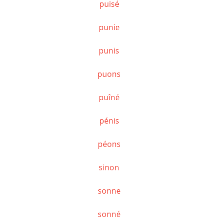
puisé
punie
punis
puons
puîné
pénis
péons
sinon
sonne
sonné