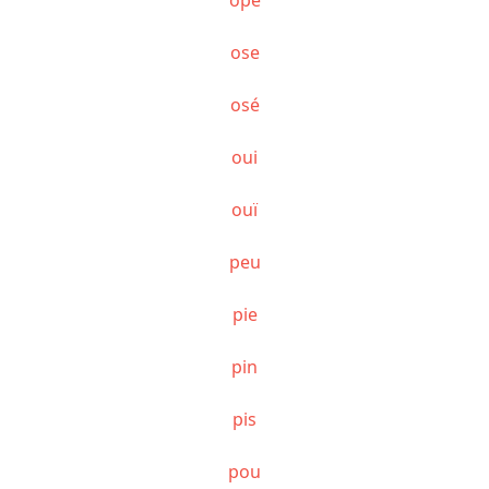
ose
osé
oui
ouï
peu
pie
pin
pis
pou