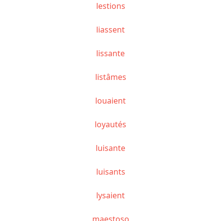
lestions
liassent
lissante
listâmes
louaient
loyautés
luisante
luisants
lysaient
maestoso