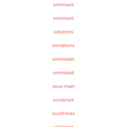
solmisant
solmisent
solutions
somations
somnolais
somnolait
sous-main
soutenais
soutînmes
soûlaient