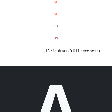
ou
où
su
us
15 résultats (0.011 secondes)
A