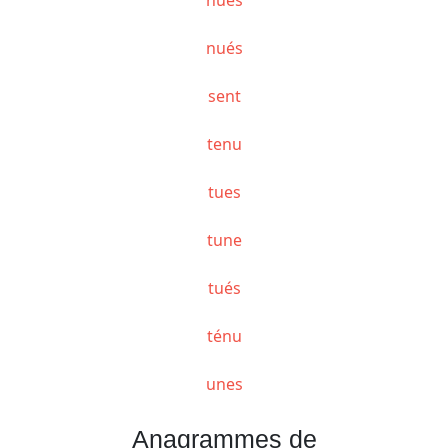
nués
sent
tenu
tues
tune
tués
ténu
unes
Anagrammes de