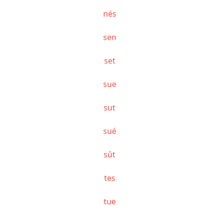
nés
sen
set
sue
sut
sué
sût
tes
tue