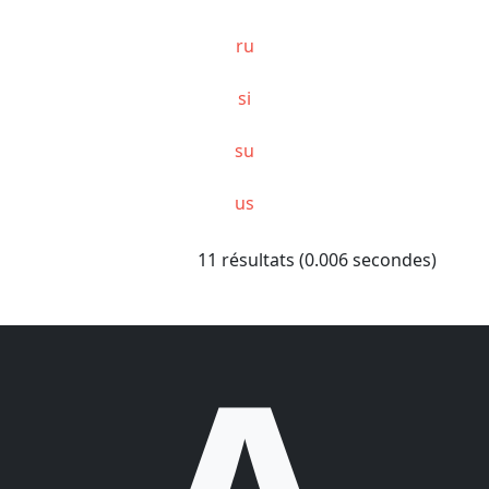
ru
si
su
us
11 résultats (0.006 secondes)