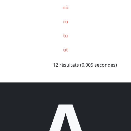
où
ru
tu
ut
12 résultats (0.005 secondes)
A