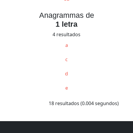
Anagrammas de
1 letra
4 resultados
a
c
d
e
18 resultados (0.004 segundos)