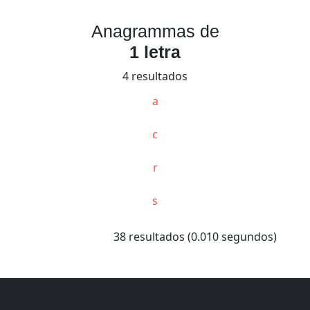
Anagrammas de
1 letra
4 resultados
a
c
r
s
38 resultados (0.010 segundos)