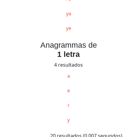
ya
ye
Anagrammas de
1 letra
4 resultados
a
e
r
y
20 resultados (0.007 segundos)