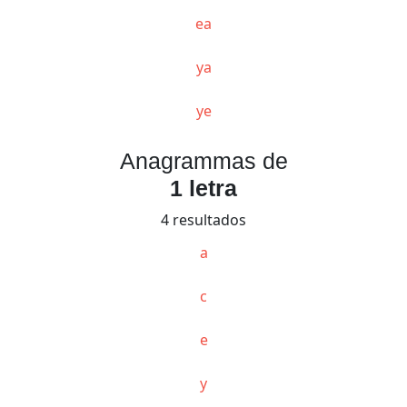
ea
ya
ye
Anagrammas de
1 letra
4 resultados
a
c
e
y