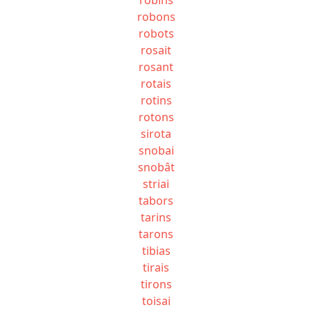
robons
robots
rosait
rosant
rotais
rotins
rotons
sirota
snobai
snobât
striai
tabors
tarins
tarons
tibias
tirais
tirons
toisai