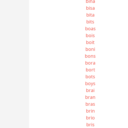
bina
bisa
bita
bits
boas
bois
boit
boni
bons
bora
bort
bots
boys
brai
bran
bras
brin
brio
bris