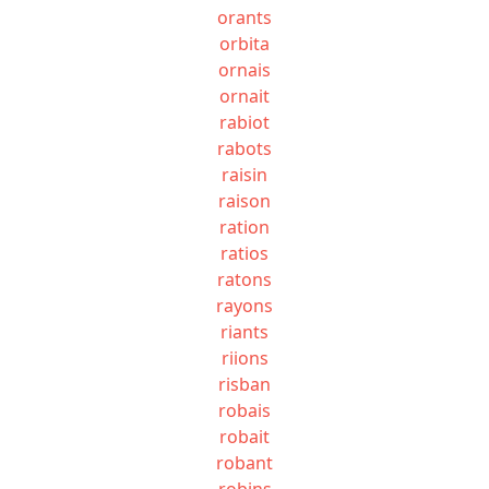
orants
orbita
ornais
ornait
rabiot
rabots
raisin
raison
ration
ratios
ratons
rayons
riants
riions
risban
robais
robait
robant
robins