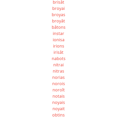
brisât
broyai
broyas
broyât
bâtons
instar
ionisa
irions
irisât
nabots
nitrai
nitras
norias
norois
noroît
notais
noyais
noyait
obtins