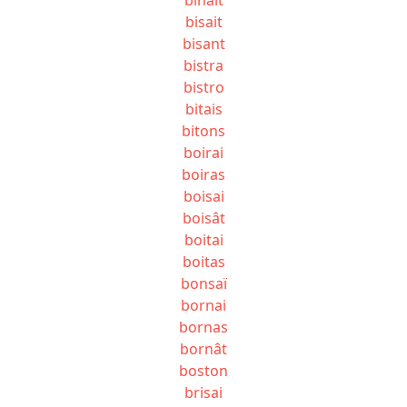
bisait
bisant
bistra
bistro
bitais
bitons
boirai
boiras
boisai
boisât
boitai
boitas
bonsaï
bornai
bornas
bornât
boston
brisai