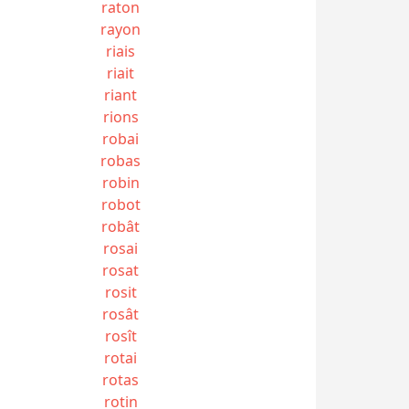
raton
rayon
riais
riait
riant
rions
robai
robas
robin
robot
robât
rosai
rosat
rosit
rosât
rosît
rotai
rotas
rotin