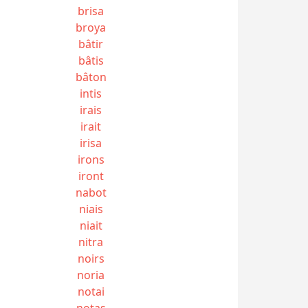
brisa
broya
bâtir
bâtis
bâton
intis
irais
irait
irisa
irons
iront
nabot
niais
niait
nitra
noirs
noria
notai
notas