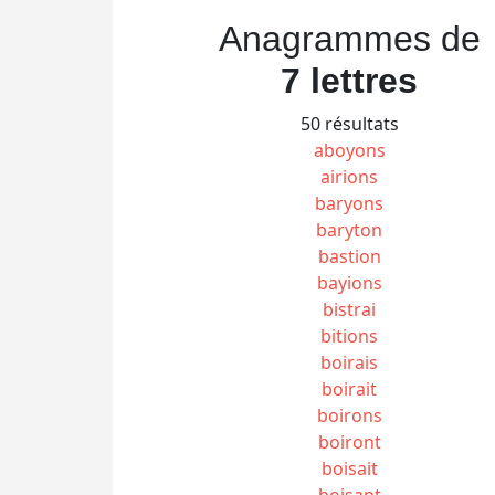
Anagrammes de
7 lettres
50 résultats
aboyons
airions
baryons
baryton
bastion
bayions
bistrai
bitions
boirais
boirait
boirons
boiront
boisait
boisant