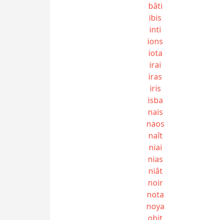
bâti
ibis
inti
ions
iota
irai
iras
iris
isba
nais
naos
naît
niai
nias
niât
noir
nota
noya
obit