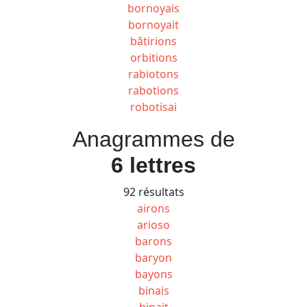
bornoyais
bornoyait
bâtirions
orbitions
rabiotons
rabotions
robotisai
Anagrammes de
6 lettres
92 résultats
airons
arioso
barons
baryon
bayons
binais
binait