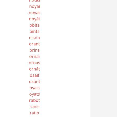
noyai
noyas
noyât
obits
oints
oison
orant
orins
ornai
ornas
ornât
osait
osant
oyais
oyats
rabot
ranis
ratio