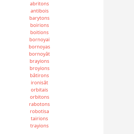
abritons
antibois
barytons
boirions
boitions
bornoyai
bornoyas
bornoyât
brayions
broyions
bâtirons
ironisât
orbitais
orbitons
rabotons
robotisa
tairions
trayions