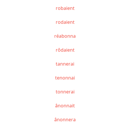
robaient
rodaient
réabonna
rôdaient
tannerai
tenonnai
tonnerai
ânonnait
ânonnera