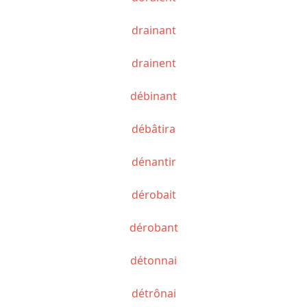
drainant
drainent
débinant
débâtira
dénantir
dérobait
dérobant
détonnai
détrônai