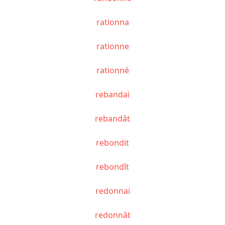
rationna
rationne
rationné
rebandai
rebandât
rebondit
rebondît
redonnai
redonnât